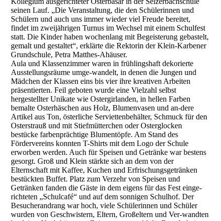
Kollegium ausgerichteter Osterbasar in der Selzerbachschule
seinen Lauf. „Die Veranstaltung, die den Schülerinnen und
Schülern und auch uns immer wieder viel Freude bereitet,
findet im zweijährigen Turnus im Wechsel mit einem Schulfest
statt. Die Kinder haben wochenlang mit Begeisterung gebastelt,
gemalt und gestaltet“, erklärte die Rektorin der Klein-Karbener
Grundschule, Petra Matthes-Ahäuser.
Aula und Klassenzimmer waren in frühlingshaft dekorierte
Ausstellungsräume umge-wandelt, in denen die Jungen und
Mädchen der Klassen eins bis vier ihre kreativen Arbeiten
präsentierten. Feil geboten wurde eine Vielzahl selbst
hergestellter Unikate wie Ostergirlanden, in hellen Farben
bemalte Osterhäschen aus Holz, Blumenvasen und an-dere
Artikel aus Ton, österliche Serviettenbehälter, Schmuck für den
Osterstrauß und mit Stiefmütterchen oder Osterglocken
bestücke farbenprächtige Blumentöpfe. Am Stand des
Fördervereins konnten T-Shirts mit dem Logo der Schule
erworben werden. Auch für Speisen und Getränke war bestens
gesorgt. Groß und Klein stärkte sich an dem von der
Elternschaft mit Kaffee, Kuchen und Erfrischungsgetränken
bestückten Buffet. Platz zum Verzehr von Speisen und
Getränken fanden die Gäste in dem eigens für das Fest einge-
richteten „Schulcafé“ und auf dem sonnigen Schulhof. Der
Besucherandrang war hoch, viele Schülerinnen und Schüler
wurden von Geschwistern, Eltern, Großeltern und Ver-wandten