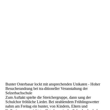
IMG_1736
IMG_1737
IMG_1738
IMG_1742
Bunter Osterbasar lockt mit ansprechenden Unikaten - Hoher
Besucherandrang bei tra-ditioneller Veranstaltung der
Selzerbachschule
Zum Auftakt spielte die Streichergruppe, dann sang der
Schulchor fröhliche Lieder. Bei strahlendem Frühlingswetter
nahm am Freitag ein bunter, von Kindern, Eltern und