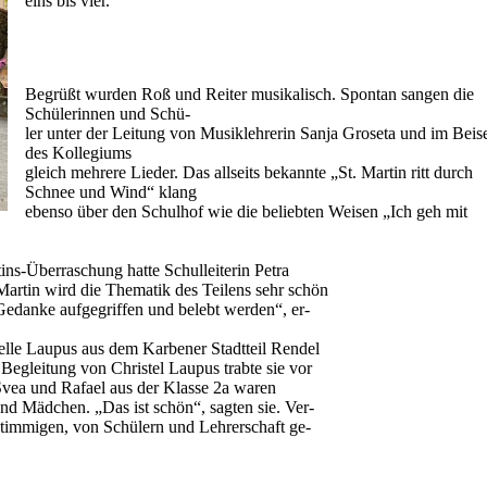
eins bis vier.
Begrüßt wurden Roß und Reiter musikalisch. Spontan sangen die
Schülerinnen und Schü-
ler unter der Leitung von Musiklehrerin Sanja Groseta und im Beis
des Kollegiums
gleich mehrere Lieder. Das allseits bekannte „St. Martin ritt durch
Schnee und Wind“ klang
ebenso über den Schulhof wie die beliebten Weisen „Ich geh mit
tins-Überraschung hatte Schulleiterin Petra
artin wird die Thematik des Teilens sehr schön
 Gedanke aufgegriffen und belebt werden“, er-
elle Laupus aus dem Karbener Stadtteil Rendel
egleitung von Christel Laupus trabte sie vor
vea und Rafael aus der Klasse 2a waren
und Mädchen. „Das ist schön“, sagten sie. Ver-
stimmigen, von Schülern und Lehrerschaft ge-