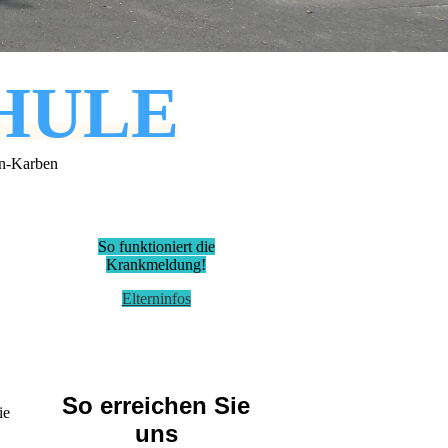
HULE
in-Karben
So funktioniert die
Krankmeldung!
Elterninfos
So erreichen Sie
ie
uns