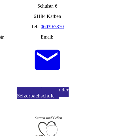
Schulstr. 6
61184 Karben
Tel.:
06039/7870
Email:
ein
Zum Förderverein der
Selzerbachschule