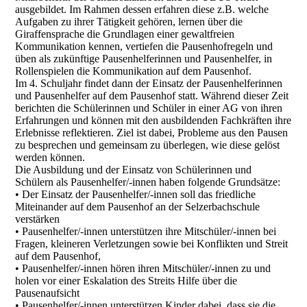
ausgebildet. Im Rahmen dessen erfahren diese z.B. welche
Aufgaben zu ihrer Tätigkeit gehören, lernen über die
Giraffensprache die Grundlagen einer gewaltfreien
Kommunikation kennen, vertiefen die Pausenhofregeln und
üben als zukünftige Pausenhelferinnen und Pausenhelfer, in
Rollenspielen die Kommunikation auf dem Pausenhof.
Im 4. Schuljahr findet dann der Einsatz der Pausenhelferinnen
und Pausenhelfer auf dem Pausenhof statt. Während dieser Zeit
berichten die Schülerinnen und Schüler in einer AG von ihren
Erfahrungen und können mit den ausbildenden Fachkräften ihre
Erlebnisse reflektieren. Ziel ist dabei, Probleme aus den Pausen
zu besprechen und gemeinsam zu überlegen, wie diese gelöst
werden können.
Die Ausbildung und der Einsatz von Schülerinnen und
Schülern als Pausenhelfer/-innen haben folgende Grundsätze:
• Der Einsatz der Pausenhelfer/-innen soll das friedliche
Miteinander auf dem Pausenhof an der Selzerbachschule
verstärken
• Pausenhelfer/-innen unterstützen ihre Mitschüler/-innen bei
Fragen, kleineren Verletzungen sowie bei Konflikten und Streit
auf dem Pausenhof,
• Pausenhelfer/-innen hören ihren Mitschüler/-innen zu und
holen vor einer Eskalation des Streits Hilfe über die
Pausenaufsicht
• Pausenhelfer/-innen unterstützen Kinder dabei, dass sie die